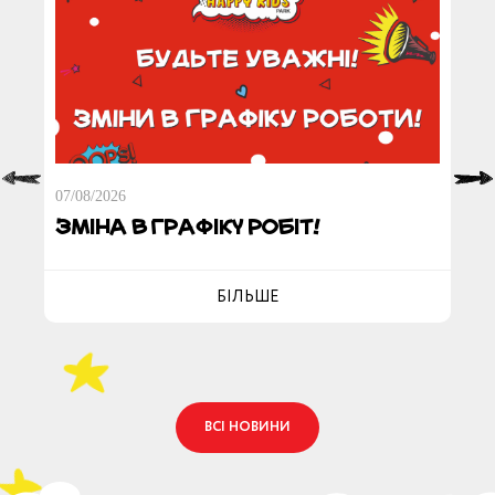
07/08/2026
07/0
Зміна в графіку робіт!
Зм
БІЛЬШЕ
ОК
ВСІ НОВИНИ