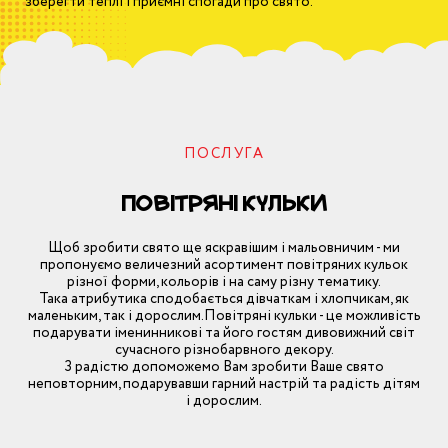
зберегти теплі і приємні спогади про свято.
іси
тичні кімнати
ткування дня
nite
одження
ПОСЛУГА
тичні кімнати
ячий патруль
іси
Повітряні кульки
е
Щоб зробити свято ще яскравішим і мальовничим - ми
пропонуємо величезний асортимент повітряних кульок
тичні кімнати
різної форми, кольорів і на саму різну тематику.
іальні мережі
Така атрибутика сподобається дівчаткам і хлопчикам, як
іси
маленьким, так і дорослим.Повітряні кульки - це можливість
ітряні кульки
подарувати іменинникові та його гостям дивовижний світ
сучасного різнобарвного декору.
З радістю допоможемо Вам зробити Ваше свято
неповторним, подарувавши гарний настрій та радість дітям
тичні кімнати
і дорослим.
одне серце
іси
тковий торт