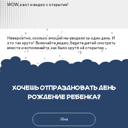
висы
атические комнаты
WOW, а вот и видео с открытия!
зднование дня
nite
дения
атические комнаты
ячий патруль
висы
е
Невероятно, сколько эмоций мы увидели за один день. И
это так круто! Включайте видео, берите детей смотреть
вместе и вспоминайте, как было круто на открытии.
атические комнаты
иальные сети
висы
душные шарики
атические комнаты
одное сердце
висы
здничный торт
Хочешь отпраздновать день
рождение ребенка?
атические комнаты
craft
висы
ьята
CLOSE
атические комнаты
висы