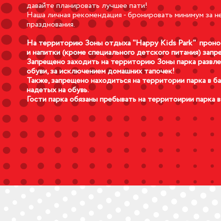
давайте планировать лучшее пати!
Наша личная рекомендация - бронировать минимум за 
ие комнаты
празднования.
шные шарики
льные сети
На территорию Зоны отдыха "Happy Kids Park" проно
и напитки (кроме специального детского питания) запр
Запрещено заходить на территорию Зоны парка развле
обуви, за исключением домашних тапочек!
Также, запрещено находиться на территории парка в б
надетых на обувь.
ие комнаты
ничный торт
ное сердце
Гости парка обязаны пребывать на территоирии парка в
ие комнаты
та
aft