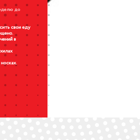
неделю до
сить свои еду
ещено.
чений в
ахилах
 носках.