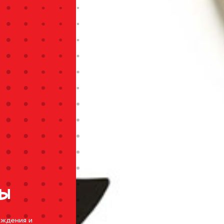
CLOSE
ы
ождения и