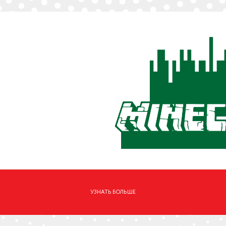
CLO
УЗНАТЬ БОЛЬШЕ
замовити
свято дитинИ