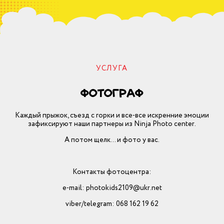
висы
атические комнаты
ограф
нцессы Disney
УСЛУГА
висы
атические комнаты
фотограф
зднование дня
nite
дения
Каждый прыжок, съезд с горки и все-все искренние эмоции
зафиксируют наши партнеры из Ninja Photo center.
А потом щелк… и фото у вас.
атические комнаты
ячий патруль
висы
е
Контакты фотоцентра:
e-mail: photokids2109@ukr.net
viber/telegram: 068 162 19 62
атические комнаты
иальные сети
висы