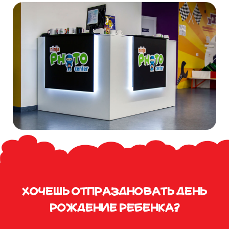
замовити
свято дитинИ
CLOSE
Хочешь отпраздновать день
рождение ребенка?