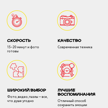
душные шарики
атические комнаты
одное сердце
висы
здничный торт
скорость
качество
15–20 минут и фото
Современная техника
готовы
атические комнаты
craft
висы
ьята
атические комнаты
широкий выбор
Лучшие
висы
воспоминания
гласительные
Фото, видео, пазлы — все,
что душе угодно
Отличный способ
сохранить эмоции