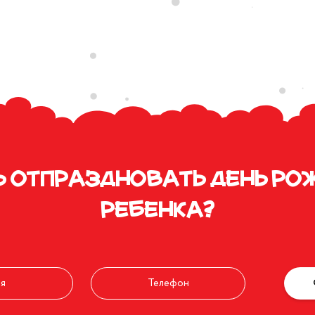
ь отпраздновать день ро
ребенка?