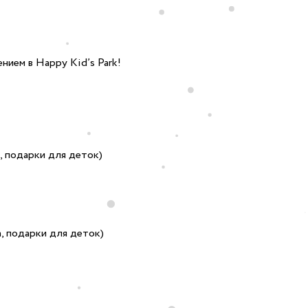
ением в Happy Kid’s Park!
а, подарки для деток)
CLO
замовити
а, подарки для деток)
свято дитинИ