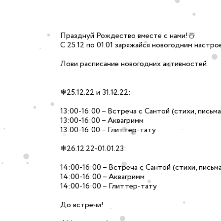
ие комнаты
ничный торт
ное сердце
Празднуй Рождество вместе с нами!☃️
С 25.12 по 01.01 заряжайся новогодним настро
ие комнаты
Лови расписание новогодних активностей:
та
aft
❄25.12.22 и 31.12.22:
13:00-16:00 – Встреча с Сантой (стихи, письм
ие комнаты
13:00-16:00 – Аквагримм
асительные
13:00-16:00 – Глиттер-тату
❄26.12.22-01.01.23:
14:00-16:00 – Встреча с Сантой (стихи, письм
ие комнаты
14:00-16:00 – Аквагримм
фикат
ers
14:00-16:00 – Глиттер-тату
До встречи!