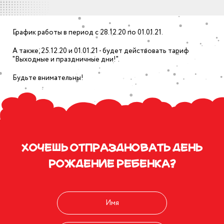
зднование дня
nite
дения
График работы в период с 28.12.20 по 01.01.21.
атические комнаты
ячий патруль
А также, 25.12.20 и 01.01.21 - будет действовать тариф
висы
"Выходные и праздничные дни!".
е
Будьте внимательны!
атические комнаты
иальные сети
висы
душные шарики
атические комнаты
одное сердце
висы
здничный торт
Хочешь отпраздновать день
рождение ребенка?
атические комнаты
craft
висы
ьята
CLOSE
атические комнаты
висы